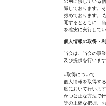
の用に供している
識しております。
努めております。 
開するとともに、
を確実に実行して
個人情報の取得・
当会は、当会の事
及び提供を行いま
○取得について
個人情報を取得す
度において行いま
かつ公正な方法で
等の正確な把握、